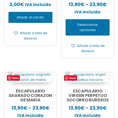
Las
Ran
2,00
€
13,90
€
-
23,90
€
IVA incluido
opciones
de
IVA incluido
se
Añadir al carrito
pueden
prec
elegir
Seleccionar
des
en
opciones
13,9
Añadir a lista de
la
deseos
página
has
de
Añadir a lista de
23,9
producto
deseos
Save
Save
Este
Este
producto
producto
tiene
tiene
ESCAPULARIO
ESCAPULARIO
múltiples
SAGRADO CORAZON
múltiples
VIRGEN PERPETUO
DE MARIA
SOCORRO BURDEOS
variantes.
variantes.
Las
Las
Rango
Ran
13,90
€
-
23,90
€
13,90
€
-
23,90
€
opciones
opciones
de
de
IVA incluido
IVA incluido
se
se