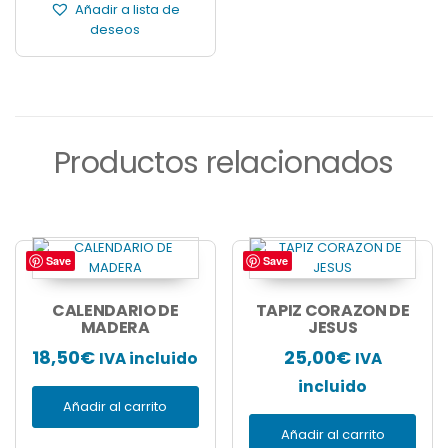
de
Añadir a lista de
23,90€
producto
deseos
Productos relacionados
Save
Save
CALENDARIO DE
TAPIZ CORAZON DE
MADERA
JESUS
18,50
€
25,00
€
IVA incluido
IVA
incluido
Añadir al carrito
Añadir al carrito