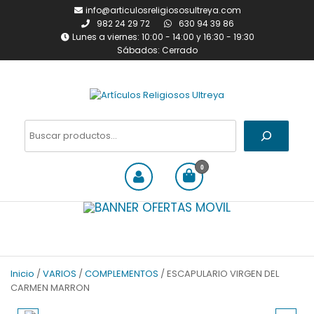
Saltar
info@articulosreligiososultreya.com
al
982 24 29 72
630 94 39 86
contenido
Lunes a viernes: 10:00 - 14:00 y 16:30 - 19:30
Sábados: Cerrado
Artículos Religiosos Ultreya
Tienda online dedicada a la
venta de todo tipo de
Buscar
artículos religiosos
0
Inicio
/
VARIOS
/
COMPLEMENTOS
/ ESCAPULARIO VIRGEN DEL
CARMEN MARRON