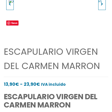
ESCAPULARIO ANGEL
ESCAPULARIO VIRGEN
DE LA GUARDA
DEL CARMEN BEIGE
Save
ESCAPULARIO VIRGEN
DEL CARMEN MARRON
Rango
13,90
€
-
23,90
€
IVA incluido
de
ESCAPULARIO VIRGEN DEL
precios:
CARMEN MARRON
desde
13,90€