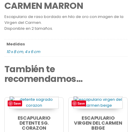
CARMEN MARRON
Escapulario de raso bordado en hilo de oro con imagen de la
Virgen del Carmen.
Disponible en 2 tamaños.
Medidas
10 x 8 cm
,
4 x 6 cm
También te
recomendamos…
Save
Save
Este
producto
tiene
ESCAPULARIO
ESCAPULARIO
DETENTE SG.
múltiples
VIRGEN DEL CARMEN
CORAZON
BEIGE
variantes.