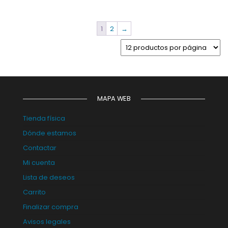
1
2
→
MAPA WEB
Tienda física
Dónde estamos
Contactar
Mi cuenta
Lista de deseos
Carrito
Finalizar compra
Avisos legales