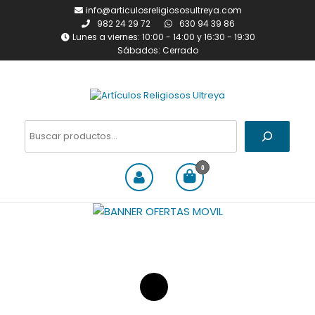
Saltar
info@articulosreligiososultreya.com
al
982 24 29 72
630 94 39 86
contenido
Lunes a viernes: 10:00 - 14:00 y 16:30 - 19:30
Sábados: Cerrado
Artículos Religiosos Ultreya
Tienda online dedicada a la
venta de todo tipo de
Buscar
artículos religiosos
0