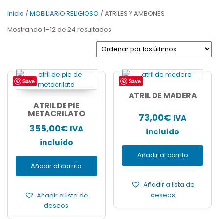
v
t
Inicio
/
MOBILIARIO RELIGIOSO
/ ATRILES Y AMBONES
i
S
Ordenado
Mostrando 1–12 de 24 resultados
o
l
por
u
i
los
s
d
últimos
S
e
l
Save
Save
i
ATRIL DE MADERA
d
ATRIL DE PIE
e
METACRILATO
73,00
€
IVA
355,00
€
IVA
incluido
incluido
Añadir al carrito
Añadir al carrito
Añadir a lista de
deseos
Añadir a lista de
deseos