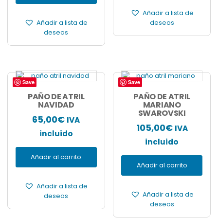
en
Añadir a lista de
la
Añadir a lista de
deseos
página
deseos
de
producto
Save
Save
PAÑO DE ATRIL
PAÑO DE ATRIL
NAVIDAD
MARIANO
SWAROVSKI
65,00
€
IVA
105,00
€
IVA
incluido
incluido
Añadir al carrito
Añadir al carrito
Añadir a lista de
Añadir a lista de
deseos
deseos