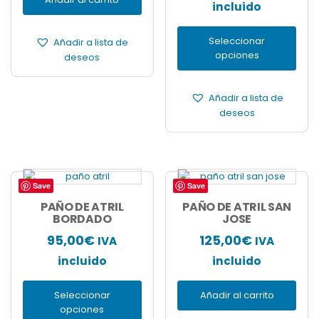
incluido
elegir
en
la
Seleccionar
Añadir a lista de
página
opciones
deseos
de
producto
Añadir a lista de
deseos
Save
Save
Este
producto
PAÑO DE ATRIL
PAÑO DE ATRIL SAN
tiene
BORDADO
JOSE
múltiples
95,00
€
125,00
€
IVA
IVA
variantes.
Las
incluido
incluido
opciones
se
Seleccionar
Añadir al carrito
pueden
opciones
elegir