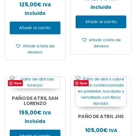
125,00
€
IVA
incluido
incluido
Añadir al carrito
Añadir al carrito
Añadir a lista de
Añadir a lista de
deseos
deseos
Save
Save
Este
producto
tiene
PAÑO DE ATRIL SAN
LORENZO
múltiples
variantes.
155,00
€
IVA
Las
PAÑO DE ATRIL JHS
incluido
opciones
se
105,00
€
IVA
pueden
Añadir al carrito