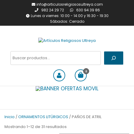
Saltar
info@articulosreligiososultreya.com
al
982 24 29 72
630 94 39 86
contenido
Lunes a viernes: 10:00 - 14:00 y 16:30 - 19:30
Sábados: Cerrado
Artículos Religiosos Ultreya
Tienda online dedicada a la
venta de todo tipo de
Buscar
artículos religiosos
0
Inicio
/
ORNAMENTOS LITÚRGICOS
/ PAÑOS DE ATRIL
Ordenado
Mostrando 1–12 de 31 resultados
por