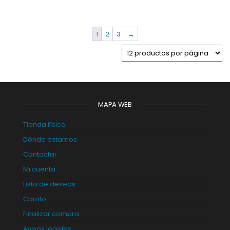
1
2
3
→
MAPA WEB
Tienda física
Dónde estamos
Contactar
Mi cuenta
Lista de deseos
Carrito
Finalizar compra
Avisos legales