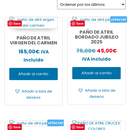
los
últimos
¡Oferta!
Save
Save
PAÑO DE ATRIL
BORDADO JUBILEO
PAÑO DE ATRIL
2025
VIRGEN DEL CARMEN
El
El
75,00
€
45,00
€
165,00
€
IVA
precio
prec
IVA incluido
incluido
original
actu
Añadir al carrito
Añadir al carrito
era:
es:
75,00€.
45,0
Añadir a lista de
Añadir a lista de
deseos
deseos
¡Oferta!
Save
Save
Este
Este