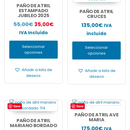
producto
producto
PAÑO DE ATRIL
tiene
ESTAMPADO
tiene
PAÑO DE ATRIL
JUBILEO 2025
múltiples
múltiples
CRUCES
variantes.
variantes.
El
El
55,00
€
35,00
€
135,00
€
IVA
Las
Las
precio
precio
IVA incluido
opciones
opciones
incluido
se
se
original
actual
pueden
pueden
Seleccionar
era:
es:
Seleccionar
elegir
elegir
opciones
opciones
55,00€.
35,00€.
en
en
la
la
página
página
Añadir a lista de
Añadir a lista de
de
de
deseos
deseos
producto
producto
Save
Save
PAÑO DE ATRIL AVE
MARIA
PAÑO DE ATRIL
MARIANO BORDADO
175,00
€
IVA