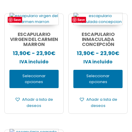
Save
Save
Este
Este
producto
producto
tiene
tiene
ESCAPULARIO
ESCAPULARIO
múltiples
VIRGEN DEL CARMEN
múltiples
INMACULADA
MARRON
CONCEPCIÓN
variantes.
variantes.
Las
Las
Rango
Ran
13,90
€
-
23,90
€
13,90
€
-
23,90
€
opciones
opciones
de
de
IVA incluido
IVA incluido
se
se
pueden
pueden
precios:
prec
elegir
elegir
Seleccionar
Seleccionar
desde
des
en
en
opciones
opciones
13,90€
13,9
la
la
página
página
hasta
has
de
de
Añadir a lista de
Añadir a lista de
23,90€
23,9
producto
producto
deseos
deseos