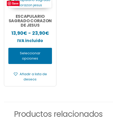
Save
Este
producto
tiene
ESCAPULARIO
múltiples
SAGRADO CORAZON
DE JESUS
variantes.
Las
Rango
13,90
€
-
23,90
€
opciones
de
IVA incluido
se
pueden
precios:
elegir
Seleccionar
desde
en
opciones
13,90€
la
página
hasta
de
Añadir a lista de
23,90€
producto
deseos
Productos relacionados