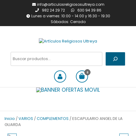
Saltar
info@articulosreligiososultreya.com
al
982 24 29 72
630 94 39 86
contenido
Lunes a viernes: 10:00 - 14:00 y 16:30 - 19:30
Sábados: Cerrado
Artículos Religiosos Ultreya
Tienda online dedicada a la
venta de todo tipo de
Buscar
artículos religiosos
0
Inicio
/
VARIOS
/
COMPLEMENTOS
/ ESCAPULARIO ANGEL DE LA
GUARDA