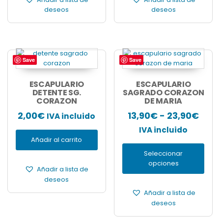
23,90€
23,9
producto
producto
deseos
deseos
Save
Save
Este
producto
tiene
ESCAPULARIO
ESCAPULARIO
DETENTE SG.
múltiples
SAGRADO CORAZON
CORAZON
DE MARIA
variantes.
Las
Ran
2,00
€
13,90
€
-
23,90
€
IVA incluido
opciones
de
IVA incluido
se
Añadir al carrito
pueden
prec
elegir
Seleccionar
des
en
opciones
13,9
Añadir a lista de
la
deseos
página
has
de
Añadir a lista de
23,9
producto
deseos