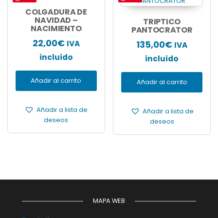
COLGADURA DE
NAVIDAD –
TRIPTICO
NACIMIENTO
PANTOCRATOR
22,00
€
IVA
135,00
€
IVA
incluido
incluido
Añadir al carrito
Añadir al carrito
Añadir a lista de
Añadir a lista de
deseos
deseos
MAPA WEB