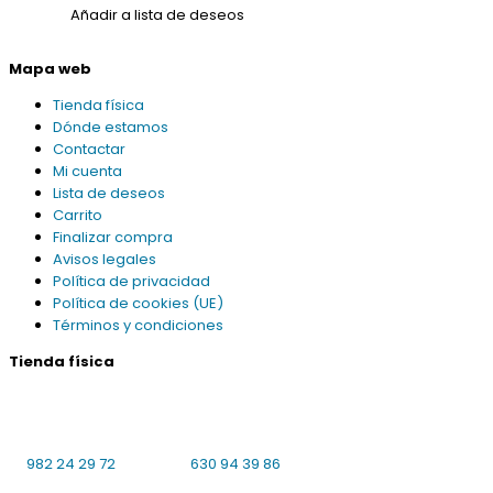
Añadir a lista de deseos
Mapa web
Tienda física
Dónde estamos
Contactar
Mi cuenta
Lista de deseos
Carrito
Finalizar compra
Avisos legales
Política de privacidad
Política de cookies (UE)
Términos y condiciones
Tienda física
Praciña da Universidade 8 bajo local 4
27001 Lugo
L-V: 10:00-14:00, 16:30-19:30 S: cerrado
982 24 29 72
630 94 39 86