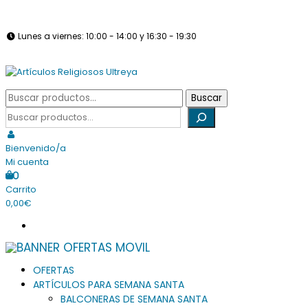
Saltar
info@articulosreligiososultreya.com
982 24 29 72
630 94 39 86
al
Lunes a viernes: 10:00 - 14:00 y 16:30 - 19:30
contenido
Sábados: Cerrado
Tienda online dedicada a la venta de todo tipo de artículos
Buscar
Buscar
Artículos Religiosos Ultreya
religiosos
por:
Buscar
Bienvenido/a
Mi cuenta
0
Carrito
0,00€
OFERTAS
ARTÍCULOS PARA SEMANA SANTA
BALCONERAS DE SEMANA SANTA