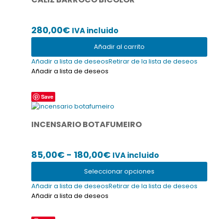
280,00
€
IVA incluido
Añadir al carrito
Añadir a lista de deseos
Retirar de la lista de deseos
Añadir a lista de deseos
Este
Save
producto
tiene
INCENSARIO BOTAFUMEIRO
múltiples
variantes.
Las
Rango
85,00
€
-
180,00
€
IVA incluido
opciones
se
de
Seleccionar opciones
pueden
precios:
elegir
Añadir a lista de deseos
Retirar de la lista de deseos
desde
en
Añadir a lista de deseos
la
85,00€
página