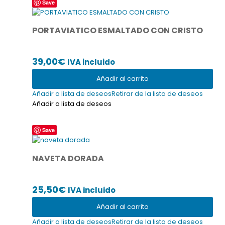
hasta
Save
de
producto
180,00€
PORTAVIATICO ESMALTADO CON CRISTO
39,00
€
IVA incluido
Añadir al carrito
Añadir a lista de deseos
Retirar de la lista de deseos
Añadir a lista de deseos
Save
NAVETA DORADA
25,50
€
IVA incluido
Añadir al carrito
Añadir a lista de deseos
Retirar de la lista de deseos