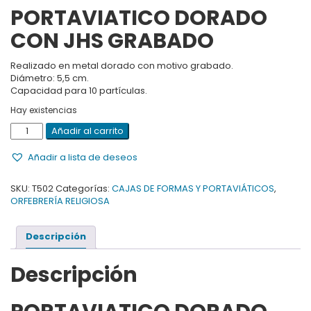
PORTAVIATICO DORADO
CON JHS GRABADO
Realizado en metal dorado con motivo grabado.
Diámetro: 5,5 cm.
Capacidad para 10 partículas.
Hay existencias
PORTAVIATICO
Añadir al carrito
DORADO
CON
Añadir a lista de deseos
JHS
GRABADO
SKU:
T502
Categorías:
CAJAS DE FORMAS Y PORTAVIÁTICOS
,
cantidad
ORFEBRERÍA RELIGIOSA
Descripción
Descripción