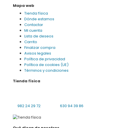
Mapa web
Tienda física
Dónde estamos
Contactar
Mi cuenta
Lista de deseos
Carrito
Finalizar compra
Avisos legales
Política de privacidad
Política de cookies (UE)
Términos y condiciones
Tienda física
Praciña da Universidade 8 bajo local 4
27001 Lugo
L-V: 10:00-14:00, 16:30-19:30 S: cerrado
982 24 29 72
630 94 39 86
Qué dicen de nosotros