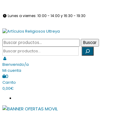
Saltar
info@articulosreligiososultreya.com
982 24 29 72
630 94 39 86
al
Lunes a viernes: 10:00 - 14:00 y 16:30 - 19:30
contenido
Sábados: Cerrado
Tienda online dedicada a la venta de todo tipo de artículos
Buscar
Buscar
Artículos Religiosos Ultreya
religiosos
por:
Buscar
Bienvenido/a
Mi cuenta
0
Carrito
0,00€