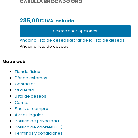
CASULLA BROCADO ORO
múltiples
variantes.
Las
235,00
€
IVA incluido
opciones
se
Seleccionar opciones
pueden
elegir
Añadir a lista de deseos
Retirar de la lista de deseos
en
Añadir a lista de deseos
la
página
Mapa web
de
producto
Tienda física
Dónde estamos
Contactar
Mi cuenta
Lista de deseos
Carrito
Finalizar compra
Avisos legales
Política de privacidad
Política de cookies (UE)
Términos y condiciones