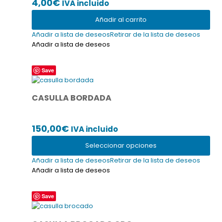
4,00
€
IVA incluido
Añadir al carrito
Añadir a lista de deseos
Retirar de la lista de deseos
Añadir a lista de deseos
Este
Save
producto
tiene
CASULLA BORDADA
múltiples
variantes.
Las
150,00
€
IVA incluido
opciones
se
Seleccionar opciones
pueden
elegir
Añadir a lista de deseos
Retirar de la lista de deseos
en
Añadir a lista de deseos
la
página
Este
Save
de
producto
producto
tiene