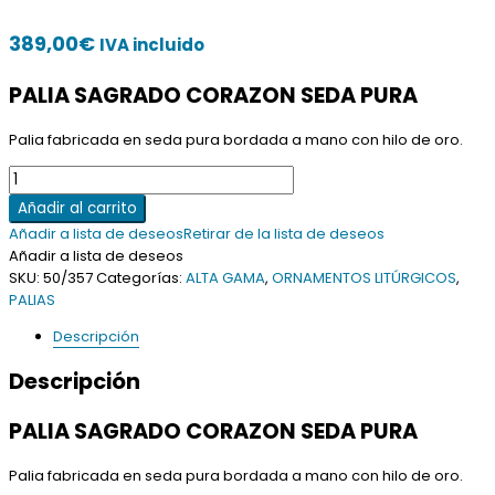
389,00
€
IVA incluido
PALIA SAGRADO CORAZON SEDA PURA
Palia fabricada en seda pura bordada a mano con hilo de oro.
PALIA
SAGRADO
Añadir al carrito
CORAZON
Añadir a lista de deseos
Retirar de la lista de deseos
SEDA
Añadir a lista de deseos
PURA
SKU:
50/357
Categorías:
ALTA GAMA
,
ORNAMENTOS LITÚRGICOS
,
cantidad
PALIAS
Descripción
Descripción
PALIA SAGRADO CORAZON SEDA PURA
Palia fabricada en seda pura bordada a mano con hilo de oro.