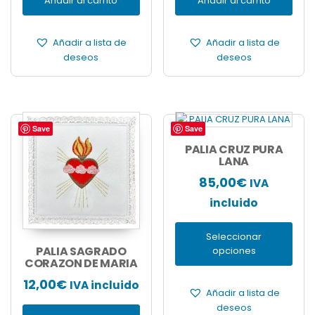
Añadir al carrito
Añadir al carrito
Añadir a lista de
Añadir a lista de
deseos
deseos
Save
Save
Este
producto
PALIA CRUZ PURA
tiene
LANA
múltiples
85,00
€
IVA
variantes.
Las
incluido
opciones
se
Seleccionar
pueden
PALIA SAGRADO
opciones
elegir
CORAZON DE MARIA
en
12,00
€
IVA incluido
la
Añadir a lista de
página
deseos
de