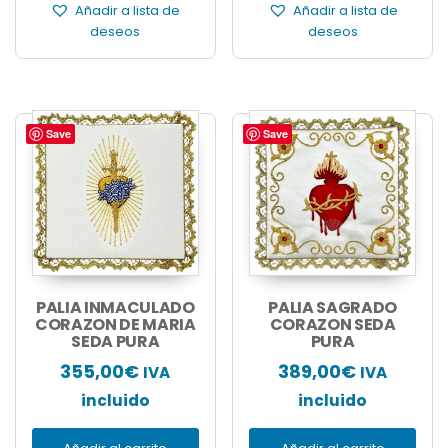
Añadir a lista de
Añadir a lista de
deseos
deseos
Save
Save
PALIA INMACULADO
PALIA SAGRADO
CORAZON DE MARIA
CORAZON SEDA
SEDA PURA
PURA
355,00
€
389,00
€
IVA
IVA
incluido
incluido