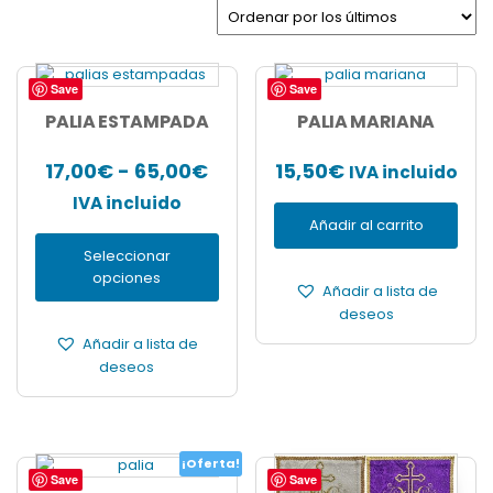
los
últimos
Save
Save
Este
producto
PALIA ESTAMPADA
PALIA MARIANA
tiene
múltiples
Rango
17,00
€
-
65,00
€
15,50
€
IVA incluido
variantes.
de
IVA incluido
Las
Añadir al carrito
opciones
precios:
se
Seleccionar
desde
pueden
opciones
17,00€
Añadir a lista de
elegir
deseos
en
hasta
la
Añadir a lista de
65,00€
página
deseos
de
producto
¡Oferta!
Save
Save
Este