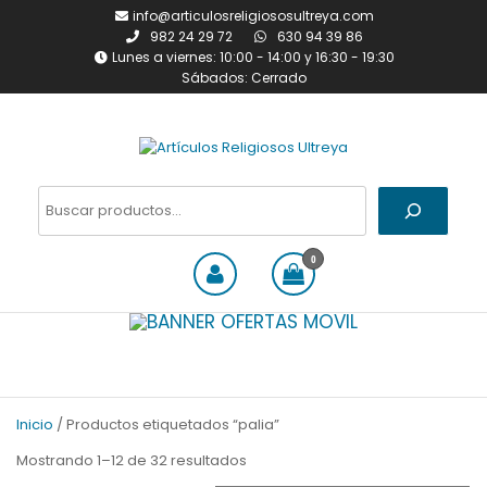
Saltar
info@articulosreligiososultreya.com
al
982 24 29 72
630 94 39 86
contenido
Lunes a viernes: 10:00 - 14:00 y 16:30 - 19:30
Sábados: Cerrado
Artículos Religiosos Ultreya
Tienda online dedicada a la
venta de todo tipo de
Buscar
artículos religiosos
0
Inicio
/ Productos etiquetados “palia”
Ordenado
Mostrando 1–12 de 32 resultados
por