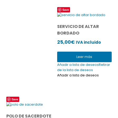
Save
SERVICIO DE ALTAR
BORDADO
25,00
€
IVA incluido
Leer más
Añadir a lista de deseos
Retirar
de la lista de deseos
Añadir a lista de deseos
Este
Save
producto
tiene
múltiples
POLO DE SACERDOTE