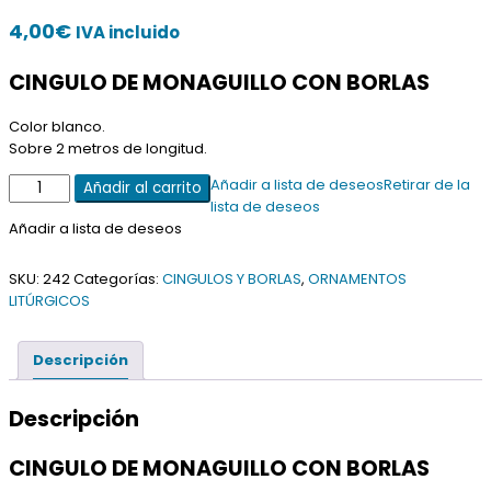
4,00
€
IVA incluido
CINGULO DE MONAGUILLO CON BORLAS
Color blanco.
Sobre 2 metros de longitud.
CINGULO
Añadir a lista de deseos
Retirar de la
Añadir al carrito
DE
lista de deseos
MONAGUILLO
Añadir a lista de deseos
cantidad
SKU:
242
Categorías:
CINGULOS Y BORLAS
,
ORNAMENTOS
LITÚRGICOS
Descripción
Descripción
CINGULO DE MONAGUILLO CON BORLAS