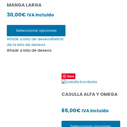
variantes.
MANGA LARGA
Las
opciones
30,00
€
IVA incluido
se
pueden
elegir
Seleccionar opciones
en
Añadir a lista de deseos
Retirar
la
de la lista de deseos
página
Añadir a lista de deseos
de
producto
Este
Save
producto
tiene
múltiples
CASULLA ALFA Y OMEGA
variantes.
Las
65,00
€
opciones
IVA incluido
se
pueden
Seleccionar opciones
elegir