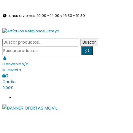
Saltar
info@articulosreligiososultreya.com
982 24 29 72
630 94 39 86
al
Lunes a viernes: 10:00 - 14:00 y 16:30 - 19:30
contenido
Sábados: Cerrado
Tienda online dedicada a la venta de todo tipo de artículos
Buscar
Buscar
Artículos Religiosos Ultreya
religiosos
por:
Buscar
Bienvenido/a
Mi cuenta
0
Carrito
0,00€