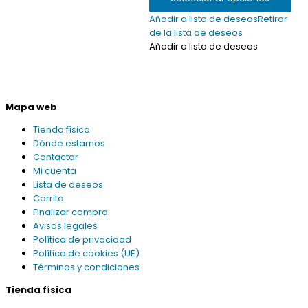
en
Añadir a lista de deseos
Retirar
la
de la lista de deseos
página
Añadir a lista de deseos
de
producto
Mapa web
Tienda física
Dónde estamos
Contactar
Mi cuenta
Lista de deseos
Carrito
Finalizar compra
Avisos legales
Política de privacidad
Política de cookies (UE)
Términos y condiciones
Tienda física