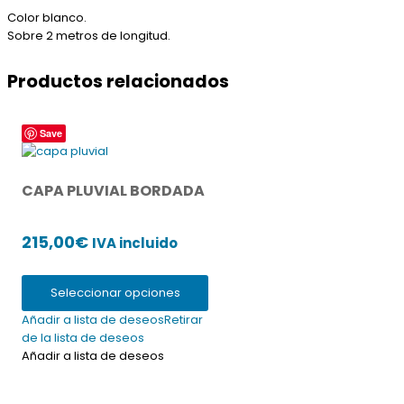
Color blanco.
Sobre 2 metros de longitud.
Productos relacionados
Este
Save
producto
tiene
múltiples
CAPA PLUVIAL BORDADA
variantes.
Las
215,00
€
opciones
IVA incluido
se
pueden
Seleccionar opciones
elegir
en
Añadir a lista de deseos
Retirar
la
de la lista de deseos
página
Añadir a lista de deseos
de
producto