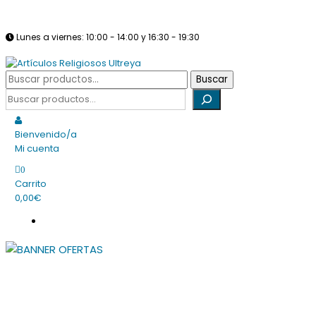
Saltar
info@articulosreligiososultreya.com
982 24 29 72
630 94 39 86
al
Lunes a viernes: 10:00 - 14:00 y 16:30 - 19:30
contenido
Sábados: Cerrado
Buscar
Buscar
Tienda online dedicada a la venta de todo tipo de artículos religio
por:
Buscar
Artículos Religiosos Ultreya
Bienvenido/a
Mi cuenta
0
Carrito
0,00€