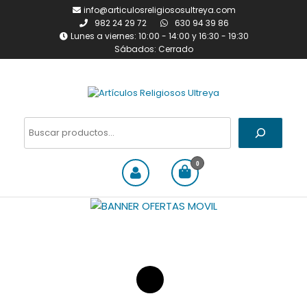
Saltar
info@articulosreligiososultreya.com
al
982 24 29 72
630 94 39 86
contenido
Lunes a viernes: 10:00 - 14:00 y 16:30 - 19:30
Sábados: Cerrado
Artículos Religiosos Ultreya
Tienda online dedicada a la
venta de todo tipo de
Buscar
artículos religiosos
0