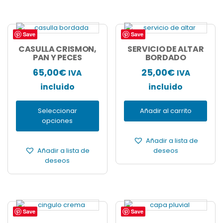
Save
Save
Este
producto
CASULLA CRISMON,
SERVICIO DE ALTAR
tiene
PAN Y PECES
BORDADO
múltiples
65,00
€
25,00
€
IVA
IVA
variantes.
Las
incluido
incluido
opciones
se
Seleccionar
Añadir al carrito
pueden
opciones
elegir
en
Añadir a lista de
la
Añadir a lista de
deseos
página
deseos
de
producto
Save
Save
Este