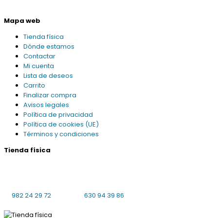
Mapa web
Tienda física
Dónde estamos
Contactar
Mi cuenta
Lista de deseos
Carrito
Finalizar compra
Avisos legales
Política de privacidad
Política de cookies (UE)
Términos y condiciones
Tienda física
Praciña da Universidade 8 bajo local 4
27001 Lugo
L-V: 10:00-14:00, 16:30-19:30 S: cerrado
982 24 29 72
630 94 39 86