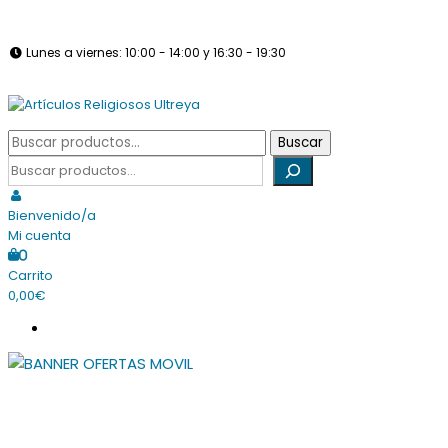
Saltar
info@articulosreligiososultreya.com
982 24 29 72
630 94 39 86
al
Lunes a viernes: 10:00 - 14:00 y 16:30 - 19:30
contenido
Sábados: Cerrado
Tienda online dedicada a la venta de todo tipo de artículos
Buscar
Buscar
Artículos Religiosos Ultreya
religiosos
por:
Buscar
Bienvenido/a
Mi cuenta
0
Carrito
0,00€