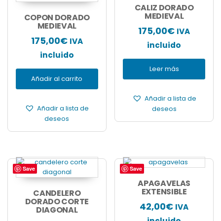
CALIZ DORADO
MEDIEVAL
COPON DORADO
MEDIEVAL
175,00
€
IVA
175,00
€
IVA
incluido
incluido
Leer más
Añadir al carrito
Añadir a lista de
Añadir a lista de
deseos
deseos
Save
Save
Este
producto
APAGAVELAS
tiene
EXTENSIBLE
CANDELERO
múltiples
DORADO CORTE
42,00
€
IVA
DIAGONAL
variantes.
Las
incluido