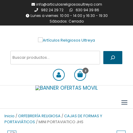
Saltar
info@articulosreligiososultreya.com
al
982 24 29 72
630 94 39 86
contenido
Lunes a viernes: 10:00 - 14:00 y 16:30 - 19:30
Sábados: Cerrado
Artículos Religiosos Ultreya
Tienda online dedicada a la
venta de todo tipo de
Buscar
artículos religiosos
0
Inicio
/
ORFEBRERÍA RELIGIOSA
/
CAJAS DE FORMAS Y
PORTAVIÁTICOS
/ MINI PORTAVIATICO JHS