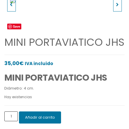
CANDELERO CON VELA
CALIZ BARROCO
DE PARAFINA
BICOLOR
Save
MINI PORTAVIATICO JHS
35,00
€
IVA incluido
MINI PORTAVIATICO JHS
Diámetro: 4 cm.
Hay existencias
MINI
Añadir al carrito
PORTAVIATICO
JHS