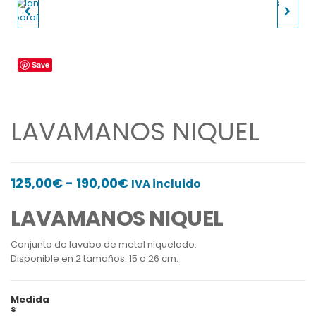
LAMPARITA CRISTAL
MANTEL MARIANO
CALABAZA
FLORES AZULES
Save
LAVAMANOS NIQUEL
Rango
125,00
€
-
190,00
€
IVA incluido
de
LAVAMANOS NIQUEL
precios:
desde
Conjunto de lavabo de metal niquelado.
Disponible en 2 tamaños: 15 o 26 cm.
125,00€
hasta
190,00€
Medida
s