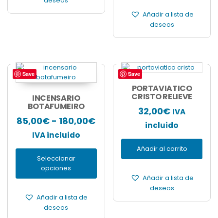
deseos
Añadir a lista de
deseos
Save
Save
Este
producto
PORTAVIATICO
tiene
CRISTO RELIEVE
INCENSARIO
múltiples
BOTAFUMEIRO
32,00
€
IVA
variantes.
Rango
85,00
€
-
180,00
€
Las
incluido
de
opciones
IVA incluido
se
precios:
Añadir al carrito
pueden
Seleccionar
desde
elegir
opciones
en
85,00€
Añadir a lista de
la
hasta
deseos
página
Añadir a lista de
180,00€
de
deseos
producto