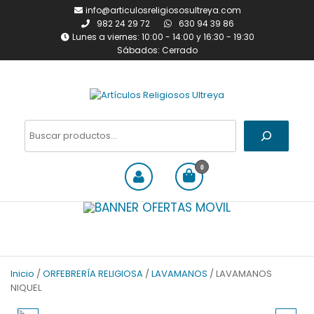
Saltar
info@articulosreligiososultreya.com
al
982 24 29 72
630 94 39 86
contenido
Lunes a viernes: 10:00 - 14:00 y 16:30 - 19:30
Sábados: Cerrado
Artículos Religiosos Ultreya
Tienda online dedicada a la
venta de todo tipo de
Buscar
artículos religiosos
0
Inicio
/
ORFEBRERÍA RELIGIOSA
/
LAVAMANOS
/ LAVAMANOS
NIQUEL