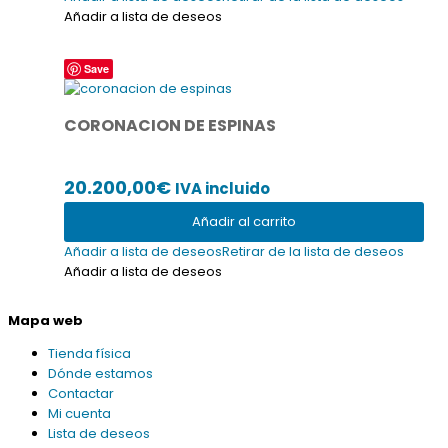
desde
en
Añadir a lista de deseos
la
2.540,00€
página
hasta
Save
de
producto
5.700,00€
CORONACION DE ESPINAS
20.200,00
€
IVA incluido
Añadir al carrito
Añadir a lista de deseos
Retirar de la lista de deseos
Añadir a lista de deseos
Mapa web
Tienda física
Dónde estamos
Contactar
Mi cuenta
Lista de deseos