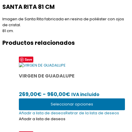
SANTA RITA 81 CM
Imagen de Santa Rita fabricada en resina de poliéster con ojos
de cristal.
81 cm.
Productos relacionados
Este
Save
producto
tiene
VIRGEN DE GUADALUPE
múltiples
variantes.
Las
Rango
269,00
€
-
960,00
€
IVA incluido
opciones
se
de
Seleccionar opciones
pueden
precios:
elegir
Añadir a lista de deseos
Retirar de la lista de deseos
desde
en
Añadir a lista de deseos
la
269,00€
página