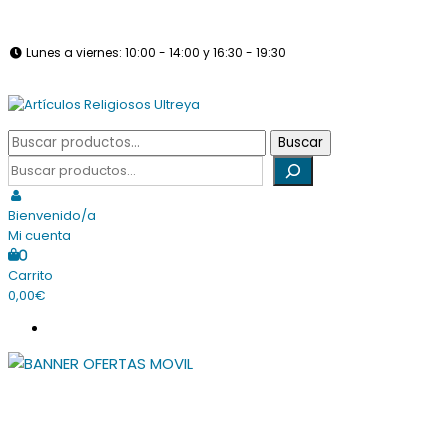
Saltar
info@articulosreligiososultreya.com
982 24 29 72
630 94 39 86
al
Lunes a viernes: 10:00 - 14:00 y 16:30 - 19:30
contenido
Sábados: Cerrado
Tienda online dedicada a la venta de todo tipo de artículos
Buscar
Buscar
Artículos Religiosos Ultreya
religiosos
por:
Buscar
Bienvenido/a
Mi cuenta
0
Carrito
0,00€