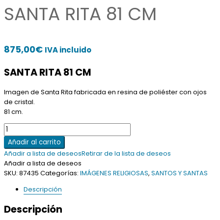
SANTA RITA 81 CM
875,00
€
IVA incluido
SANTA RITA 81 CM
Imagen de Santa Rita fabricada en resina de poliéster con ojos
de cristal.
81 cm.
SANTA
RITA
Añadir al carrito
81
Añadir a lista de deseos
Retirar de la lista de deseos
CM
Añadir a lista de deseos
cantidad
SKU:
87435
Categorías:
IMÁGENES RELIGIOSAS
,
SANTOS Y SANTAS
Descripción
Descripción