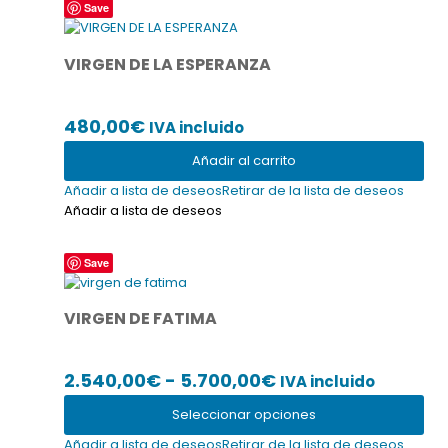
hasta
Save
de
producto
960,00€
VIRGEN DE LA ESPERANZA
480,00
€
IVA incluido
Añadir al carrito
Añadir a lista de deseos
Retirar de la lista de deseos
Añadir a lista de deseos
Este
Save
producto
tiene
VIRGEN DE FATIMA
múltiples
variantes.
Las
Rango
2.540,00
€
-
5.700,00
€
IVA incluido
opciones
se
de
Seleccionar opciones
pueden
precios:
elegir
Añadir a lista de deseos
Retirar de la lista de deseos