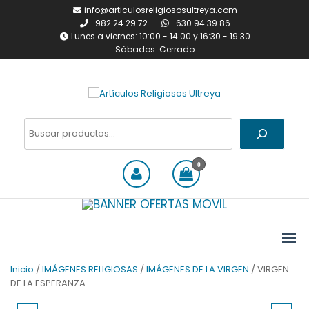
Saltar
info@articulosreligiososultreya.com
al
982 24 29 72
630 94 39 86
contenido
Lunes a viernes: 10:00 - 14:00 y 16:30 - 19:30
Sábados: Cerrado
Artículos Religiosos Ultreya
Tienda online dedicada a la
venta de todo tipo de
Buscar
artículos religiosos
0
Inicio
/
IMÁGENES RELIGIOSAS
/
IMÁGENES DE LA VIRGEN
/ VIRGEN
DE LA ESPERANZA