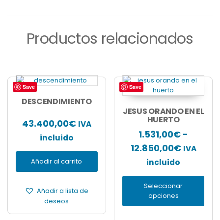
Productos relacionados
Save
Save
Este
producto
DESCENDIMIENTO
tiene
JESUS ORANDO EN EL
múltiples
HUERTO
43.400,00
€
IVA
variantes.
1.531,00
€
-
incluido
Las
Rango
12.850,00
€
opciones
IVA
se
de
Añadir al carrito
incluido
pueden
precios:
elegir
Seleccionar
en
desde
Añadir a lista de
opciones
la
deseos
1.531,00
página
hasta
de