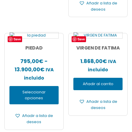
Añadir a lista de
producto
12.850,
deseos
Save
Save
Este
producto
PIEDAD
VIRGEN DE FATIMA
tiene
múltiples
795,00
€
-
1.868,00
€
IVA
variantes.
Rango
13.900,00
€
IVA
incluido
Las
opciones
de
incluido
se
Añadir al carrito
precios:
pueden
Seleccionar
desde
elegir
opciones
en
795,00€
Añadir a lista de
la
deseos
hasta
página
Añadir a lista de
de
13.900,00€
deseos
producto