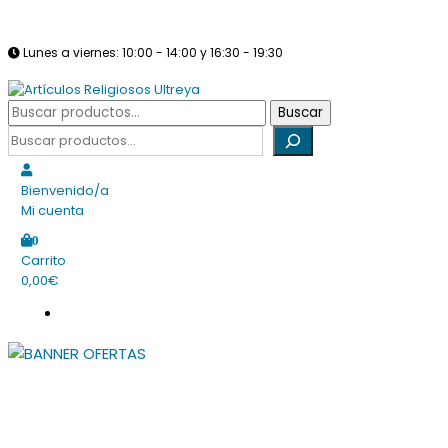
Saltar
info@articulosreligiososultreya.com
982 24 29 72
630 94 39 86
al
Lunes a viernes: 10:00 - 14:00 y 16:30 - 19:30
contenido
Sábados: Cerrado
Buscar
Buscar
Tienda online dedicada a la venta de todo tipo de artículos religio
por:
Buscar
Artículos Religiosos Ultreya
Bienvenido/a
Mi cuenta
0
Carrito
0,00€