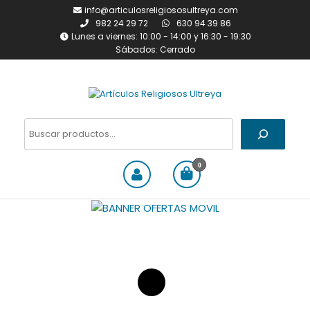
Saltar
info@articulosreligiososultreya.com
al
982 24 29 72
630 94 39 86
contenido
Lunes a viernes: 10:00 - 14:00 y 16:30 - 19:30
Sábados: Cerrado
Artículos Religiosos Ultreya
Tienda online dedicada a la
venta de todo tipo de
Buscar
artículos religiosos
0