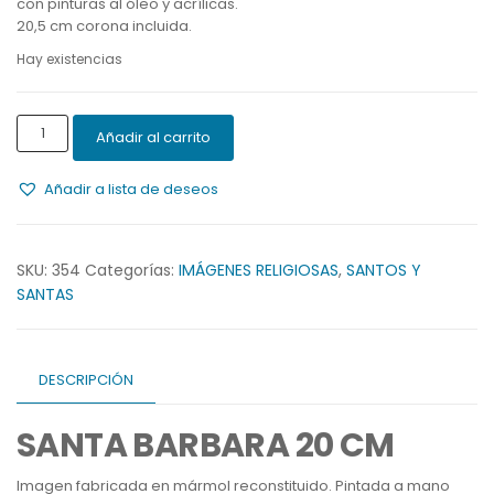
con pinturas al óleo y acrílicas.
20,5 cm corona incluida.
Hay existencias
SANTA
Añadir al carrito
BARBARA
20
Añadir a lista de deseos
CM
cantidad
SKU:
354
Categorías:
IMÁGENES RELIGIOSAS
,
SANTOS Y
SANTAS
DESCRIPCIÓN
SANTA BARBARA 20 CM
Imagen fabricada en mármol reconstituido. Pintada a mano