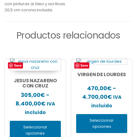
con pinturas al óleo y acrílicas.
20,5 cm corona incluida.
Productos relacionados
Save
Save
Este
Este
producto
producto
VIRGEN DE LOURDES
tiene
tiene
JESUS NAZARENO
múltiples
CON CRUZ
múltiples
470,00
€
-
variantes.
variantes.
305,00
€
-
Rango
4.700,00
€
IVA
Las
Las
Rango
8.400,00
€
opciones
IVA
opciones
de
incluido
se
se
de
incluido
precios:
pueden
pueden
precios:
Seleccionar
desde
elegir
elegir
opciones
Seleccionar
en
desde
en
470,00€
opciones
la
la