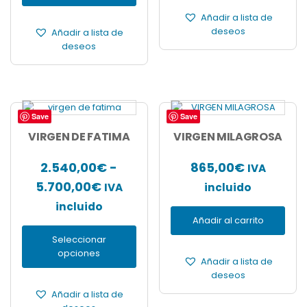
305,00€
hasta
página
página
Añadir a lista de
hasta
de
de
4.700,0
deseos
Añadir a lista de
producto
producto
8.400,00€
deseos
Save
Save
Este
producto
VIRGEN DE FATIMA
VIRGEN MILAGROSA
tiene
múltiples
2.540,00
€
-
865,00
€
IVA
variantes.
Rango
5.700,00
€
IVA
incluido
Las
opciones
de
incluido
se
Añadir al carrito
precios:
pueden
Seleccionar
desde
elegir
opciones
en
2.540,00€
Añadir a lista de
la
deseos
hasta
página
Añadir a lista de
de
5.700,00€