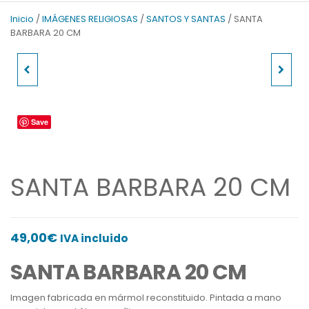
v
t
Inicio
/
IMÁGENES RELIGIOSAS
/
SANTOS Y SANTAS
/ SANTA
i
S
BARBARA 20 CM
o
l
u
i
VIRGEN DEL CARMEN
SANTA LUCIA 22 CM
s
d
S
e
80 CM
l
Save
i
d
e
SANTA BARBARA 20 CM
49,00
€
IVA incluido
SANTA BARBARA 20 CM
Imagen fabricada en mármol reconstituido. Pintada a mano