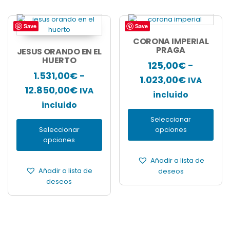
Save
Save
Este
Este
producto
producto
CORONA IMPERIAL
tiene
tiene
PRAGA
JESUS ORANDO EN EL
múltiples
HUERTO
múltiples
125,00
€
-
variantes.
variantes.
1.531,00
€
-
Rango
1.023,00
€
Las
Las
IVA
Rango
12.850,00
€
opciones
IVA
opciones
de
incluido
se
se
de
incluido
precios:
pueden
pueden
precios:
Seleccionar
elegir
elegir
desde
Seleccionar
opciones
en
desde
en
125,00€
opciones
la
la
1.531,00€
hasta
página
página
hasta
Añadir a lista de
de
de
1.023,00
Añadir a lista de
deseos
producto
producto
12.850,00€
deseos