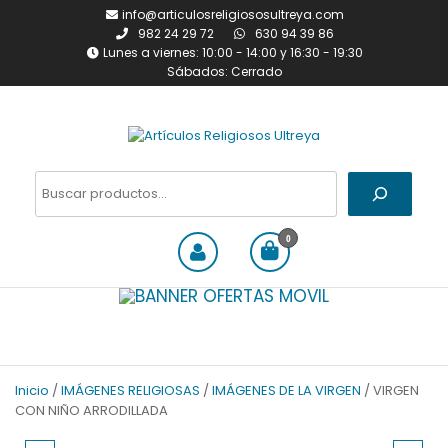
Saltar
info@articulosreligiososultreya.com
al
982 24 29 72
630 94 39 86
contenido
Lunes a viernes: 10:00 - 14:00 y 16:30 - 19:30
Sábados: Cerrado
Artículos Religiosos Ultreya
Tienda online dedicada a la
venta de todo tipo de
Buscar
artículos religiosos
0
Inicio
/
IMÁGENES RELIGIOSAS
/
IMÁGENES DE LA VIRGEN
/ VIRGEN
CON NIÑO ARRODILLADA