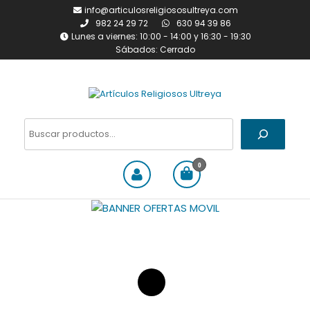
Saltar
info@articulosreligiososultreya.com
al
982 24 29 72
630 94 39 86
contenido
Lunes a viernes: 10:00 - 14:00 y 16:30 - 19:30
Sábados: Cerrado
Artículos Religiosos Ultreya
Tienda online dedicada a la
venta de todo tipo de
Buscar
artículos religiosos
0