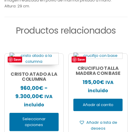
Imagen realizada en polvo de mármol pintado a mano.
Altura: 29 cm.
Productos relacionados
Save
Save
Este
producto
CRUCIFIJO TALLA
tiene
MADERA CON BASE
CRISTO ATADO A LA
múltiples
COLUMNA
195,00
€
IVA
variantes.
960,00
€
-
Las
incluido
Rango
9.300,00
€
opciones
IVA
se
de
incluido
Añadir al carrito
pueden
precios:
elegir
Seleccionar
en
desde
Añadir a lista de
opciones
la
960,00€
deseos
página