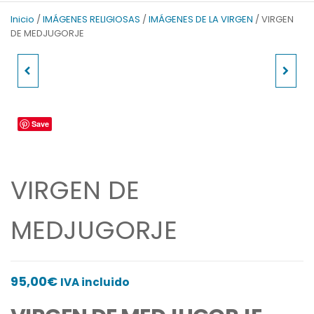
v
t
Inicio
/
IMÁGENES RELIGIOSAS
/
IMÁGENES DE LA VIRGEN
/ VIRGEN
i
S
DE MEDJUGORJE
o
l
u
i
VIRGEN CON NIÑO
VIACRUCIS MADERA
s
d
S
e
ARRODILLADA
PEQUEÑO
l
Save
i
d
e
VIRGEN DE
MEDJUGORJE
95,00
€
IVA incluido