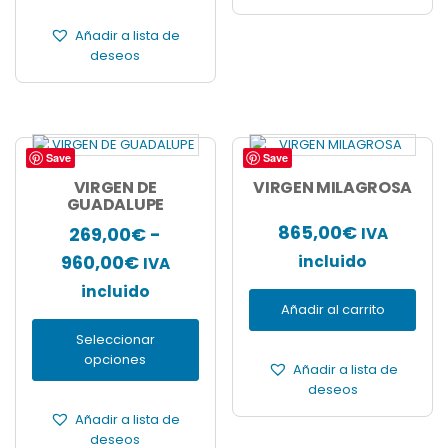
hasta
de
Añadir a lista de
producto
9.300,00€
deseos
Save
Save
Este
producto
VIRGEN DE
VIRGEN MILAGROSA
tiene
GUADALUPE
múltiples
865,00
€
269,00
€
-
IVA
variantes.
Rango
960,00
€
incluido
Las
IVA
opciones
de
incluido
se
Añadir al carrito
precios:
pueden
Seleccionar
elegir
desde
opciones
en
Añadir a lista de
269,00€
la
deseos
hasta
página
Añadir a lista de
de
960,00€
deseos
producto