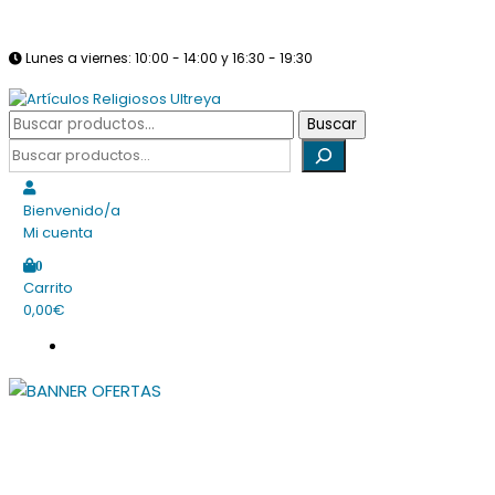
Saltar
info@articulosreligiososultreya.com
982 24 29 72
630 94 39 86
al
Lunes a viernes: 10:00 - 14:00 y 16:30 - 19:30
contenido
Sábados: Cerrado
Buscar
Buscar
Tienda online dedicada a la venta de todo tipo de artículos religio
por:
Buscar
Artículos Religiosos Ultreya
Bienvenido/a
Mi cuenta
0
Carrito
0,00€