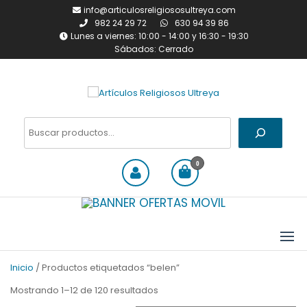
Saltar
info@articulosreligiososultreya.com
al
982 24 29 72
630 94 39 86
contenido
Lunes a viernes: 10:00 - 14:00 y 16:30 - 19:30
Sábados: Cerrado
Artículos Religiosos Ultreya
Tienda online dedicada a la
venta de todo tipo de
Buscar
artículos religiosos
0
Inicio
/ Productos etiquetados “belen”
Ordenado
Mostrando 1–12 de 120 resultados
por