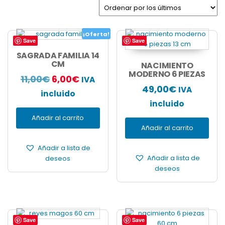
los
últimos
¡Oferta!
Save
Save
SAGRADA FAMILIA 14
CM
NACIMIENTO
MODERNO 6 PIEZAS
El
El
11,00
€
6,00
€
IVA
49,00
€
IVA
precio
precio
incluido
incluido
original
actual
Añadir al carrito
era:
es:
Añadir al carrito
11,00€.
6,00€.
Añadir a lista de
deseos
Añadir a lista de
deseos
Save
Save