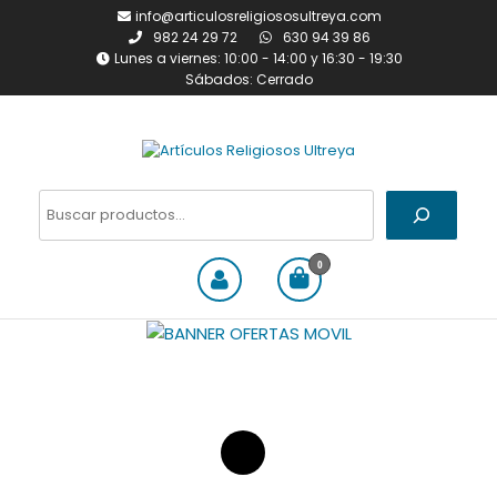
Saltar
info@articulosreligiososultreya.com
al
982 24 29 72
630 94 39 86
contenido
Lunes a viernes: 10:00 - 14:00 y 16:30 - 19:30
Sábados: Cerrado
Artículos Religiosos Ultreya
Tienda online dedicada a la
venta de todo tipo de
Buscar
artículos religiosos
0