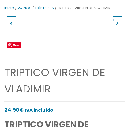
v
t
Inicio
/
VARIOS
/
TRÍPTICOS
/ TRIPTICO VIRGEN DE VLADIMIR
i
S
o
l
TRIPTICO PERPETUO
TRIPTICO SAGRADA
u
i
s
d
SOCORRO
FAMILIA ICONO
S
e
l
Save
i
d
e
TRIPTICO VIRGEN DE
VLADIMIR
24,90
€
IVA incluido
TRIPTICO VIRGEN DE