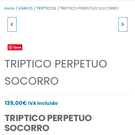
v
t
Inicio
/
VARIOS
/
TRÍPTICOS
/ TRIPTICO PERPETUO SOCORRO
i
S
o
l
TRIPTICO
TRIPTICO SGDO.
u
i
s
d
PANTOCRATOR
CORAZON DE JESUS
S
e
l
Save
i
TRIPTICO PERPETUO
d
e
SOCORRO
135,00
€
IVA incluido
TRIPTICO PERPETUO
SOCORRO