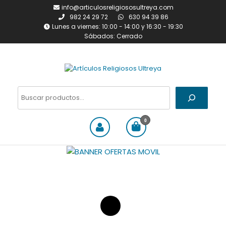
Saltar
info@articulosreligiososultreya.com
al
982 24 29 72
630 94 39 86
contenido
Lunes a viernes: 10:00 - 14:00 y 16:30 - 19:30
Sábados: Cerrado
Artículos Religiosos Ultreya
Tienda online dedicada a la
venta de todo tipo de
Buscar
artículos religiosos
0