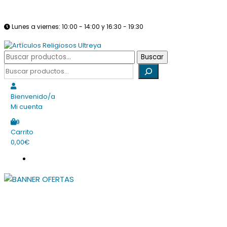
Saltar
info@articulosreligiososultreya.com
982 24 29 72
630 94 39 86
al
Lunes a viernes: 10:00 - 14:00 y 16:30 - 19:30
contenido
Sábados: Cerrado
Buscar
Buscar
Tienda online dedicada a la venta de todo tipo de artículos religio
por:
Buscar
Artículos Religiosos Ultreya
Bienvenido/a
Mi cuenta
0
Carrito
0,00€