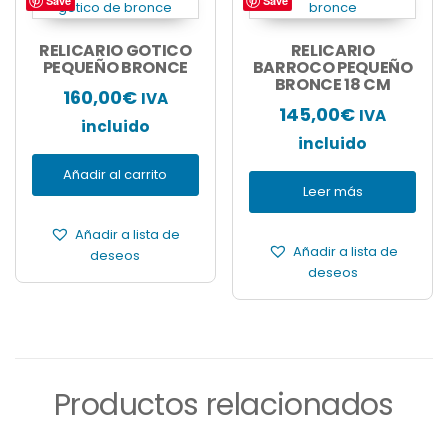
Save
Save
RELICARIO GOTICO
RELICARIO
PEQUEÑO BRONCE
BARROCO PEQUEÑO
BRONCE 18 CM
160,00
€
IVA
145,00
€
IVA
incluido
incluido
Añadir al carrito
Leer más
Añadir a lista de
Añadir a lista de
deseos
deseos
Productos relacionados