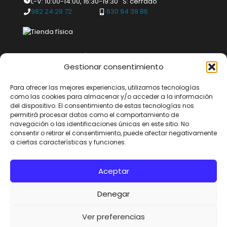
L-V: 10:00-14:00, 16:30-19:30 S: cerrado
982 24 29 72
630 94 39 86
QUÉ DICEN DE NOSOTROS
Gestionar consentimiento
MÉTODOS DE PAGO
Para ofrecer las mejores experiencias, utilizamos tecnologías
como las cookies para almacenar y/o acceder a la información
del dispositivo. El consentimiento de estas tecnologías nos
permitirá procesar datos como el comportamiento de
SÍGUENOS
navegación o las identificaciones únicas en este sitio. No
consentir o retirar el consentimiento, puede afectar negativamente
a ciertas características y funciones.
Aceptar
Denegar
© 2016–2026 Artículos Religiosos Ultreya, S.L. Todos los derechos
reservados. Las marcas, fotografías, imágenes, textos y diseño de
este sitio web son propiedad exclusiva de Artículos Religiosos
Ver preferencias
Ultreya, S.L. Queda prohibida su reproducción, distribución o uso