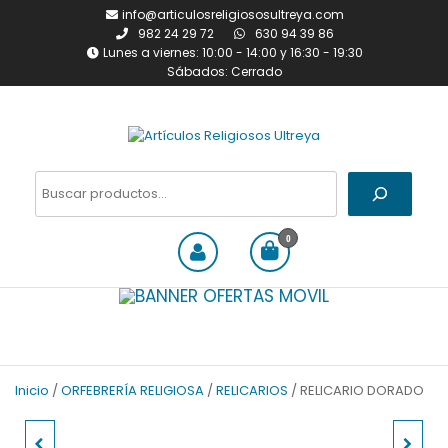
Saltar
info@articulosreligiososultreya.com
al
982 24 29 72
630 94 39 86
contenido
Lunes a viernes: 10:00 - 14:00 y 16:30 - 19:30
Sábados: Cerrado
Artículos Religiosos Ultreya
Tienda online dedicada a la
venta de todo tipo de
Buscar
artículos religiosos
0
Inicio
/
ORFEBRERÍA RELIGIOSA
/
RELICARIOS
/ RELICARIO DORADO
ADHESIVO PARA CIRIO
CUADRO SAN MIGUEL