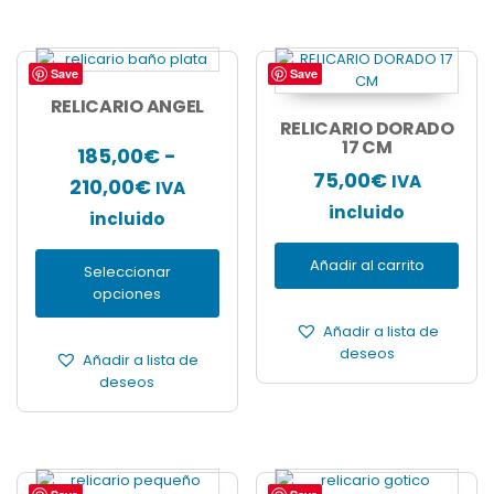
Save
Save
Este
producto
RELICARIO ANGEL
tiene
RELICARIO DORADO
múltiples
17 CM
185,00
€
-
variantes.
75,00
€
IVA
Rango
210,00
€
IVA
Las
opciones
incluido
de
incluido
se
precios:
pueden
Añadir al carrito
Seleccionar
desde
elegir
opciones
en
185,00€
la
Añadir a lista de
hasta
página
deseos
Añadir a lista de
de
210,00€
deseos
producto