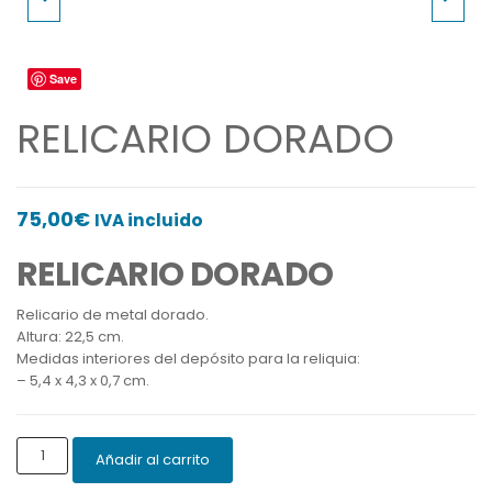
PASCUAL
MADERA
Save
RELICARIO DORADO
75,00
€
IVA incluido
RELICARIO DORADO
Relicario de metal dorado.
Altura: 22,5 cm.
Medidas interiores del depósito para la reliquia:
– 5,4 x 4,3 x 0,7 cm.
RELICARIO
Añadir al carrito
DORADO
cantidad