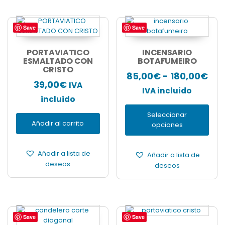
Save
Save
Este
producto
tiene
PORTAVIATICO
INCENSARIO
ESMALTADO CON
múltiples
BOTAFUMEIRO
CRISTO
variantes.
Ra
85,00
€
-
180,00
€
Las
39,00
€
IVA
de
opciones
IVA incluido
incluido
se
pre
pueden
Seleccionar
de
elegir
Añadir al carrito
opciones
en
85,
la
has
página
Añadir a lista de
Añadir a lista de
180
de
deseos
deseos
producto
Save
Save
Este