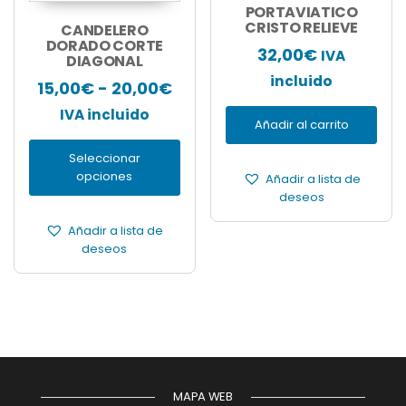
producto
PORTAVIATICO
tiene
CRISTO RELIEVE
CANDELERO
múltiples
DORADO CORTE
32,00
€
IVA
DIAGONAL
variantes.
Las
incluido
Rango
15,00
€
-
20,00
€
opciones
de
IVA incluido
se
Añadir al carrito
pueden
precios:
elegir
Seleccionar
desde
en
opciones
Añadir a lista de
15,00€
la
deseos
página
hasta
de
Añadir a lista de
20,00€
producto
deseos
MAPA WEB