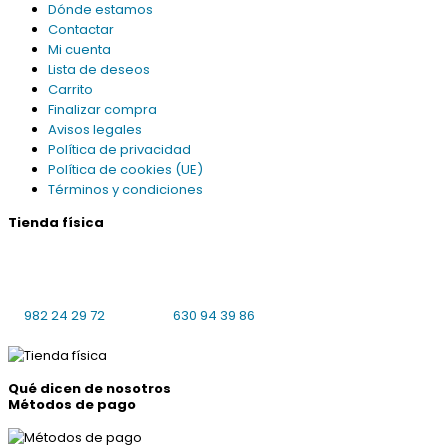
Dónde estamos
Contactar
Mi cuenta
Lista de deseos
Carrito
Finalizar compra
Avisos legales
Política de privacidad
Política de cookies (UE)
Términos y condiciones
Tienda física
Praciña da Universidade 8 bajo local 4
27001 Lugo
L-V: 10:00-14:00, 16:30-19:30 S: cerrado
982 24 29 72
630 94 39 86
Qué dicen de nosotros
Métodos de pago