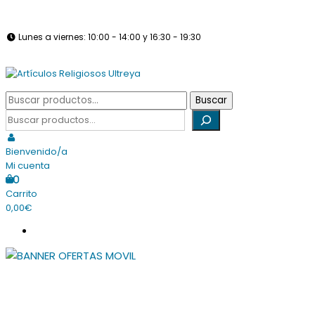
Saltar
info@articulosreligiososultreya.com
982 24 29 72
630 94 39 86
al
Lunes a viernes: 10:00 - 14:00 y 16:30 - 19:30
contenido
Sábados: Cerrado
Tienda online dedicada a la venta de todo tipo de artículos
Buscar
Buscar
Artículos Religiosos Ultreya
religiosos
por:
Buscar
Bienvenido/a
Mi cuenta
0
Carrito
0,00€