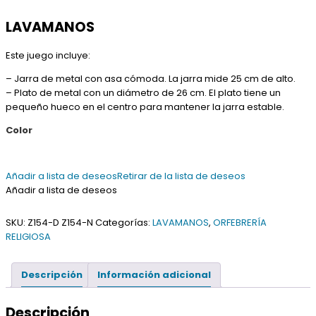
de
LAVAMANOS
precios:
desde
Este juego incluye:
255,00€
– Jarra de metal con asa cómoda. La jarra mide 25 cm de alto.
hasta
– Plato de metal con un diámetro de 26 cm. El plato tiene un
pequeño hueco en el centro para mantener la jarra estable.
275,00€
Color
Añadir a lista de deseos
Retirar de la lista de deseos
Añadir a lista de deseos
SKU:
Z154-D Z154-N
Categorías:
LAVAMANOS
,
ORFEBRERÍA
RELIGIOSA
Descripción
Información adicional
Descripción