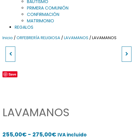
BAUTISMO
PRIMERA COMUNIÓN
CONFIRMACIÓN
MATRIMONIO
REGALOS
Inicio
/
ORFEBRERÍA RELIGIOSA
/
LAVAMANOS
/ LAVAMANOS
PORTAVIATICO IHS CON
CASULLA ESTOLON TEJIDO
FUNDA DE PIEL
CRUCES
Save
LAVAMANOS
Rango
255,00
€
-
275,00
€
IVA incluido