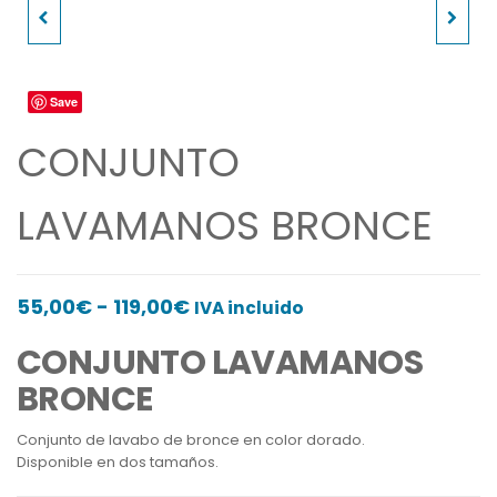
CONJUNTO
HISOPO DE BRONCE
LAVAMANOS BRONCE
GRABADO 21 CM
Save
NIQUELADO
CONJUNTO
LAVAMANOS BRONCE
Rango
55,00
€
-
119,00
€
IVA incluido
de
CONJUNTO LAVAMANOS
precios:
BRONCE
desde
55,00€
Conjunto de lavabo de bronce en color dorado.
hasta
Disponible en dos tamaños.
119,00€