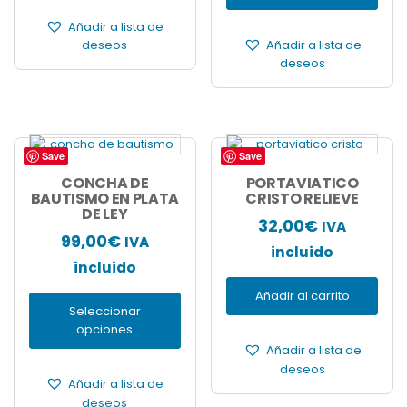
Añadir a lista de
deseos
Añadir a lista de
deseos
Save
Save
Este
producto
CONCHA DE
PORTAVIATICO
tiene
BAUTISMO EN PLATA
CRISTO RELIEVE
DE LEY
múltiples
32,00
€
IVA
variantes.
99,00
€
IVA
Las
incluido
incluido
opciones
se
Añadir al carrito
pueden
Seleccionar
elegir
opciones
en
Añadir a lista de
la
deseos
página
Añadir a lista de
de
deseos