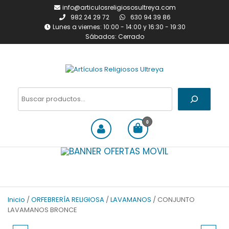
Saltar
info@articulosreligiososultreya.com
al
982 24 29 72
630 94 39 86
contenido
Lunes a viernes: 10:00 - 14:00 y 16:30 - 19:30
Sábados: Cerrado
Artículos Religiosos Ultreya
Tienda online dedicada a la
venta de todo tipo de
Buscar
artículos religiosos
0
Inicio
/
ORFEBRERÍA RELIGIOSA
/
LAVAMANOS
/ CONJUNTO
LAVAMANOS BRONCE