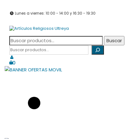
Saltar
info@articulosreligiososultreya.com
al
982 24 29 72
630 94 39 86
contenido
Lunes a viernes: 10:00 - 14:00 y 16:30 - 19:30
Sábados: Cerrado
Tienda online dedicada a la venta de todo tipo de artículos
Artículos Religiosos Ultreya
Buscar
religiosos
Buscar
por:
Buscar
0