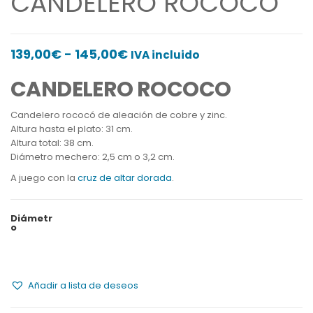
CANDELERO ROCOCO
Rango
139,00
€
-
145,00
€
IVA incluido
de
CANDELERO ROCOCO
precios:
desde
Candelero rococó de aleación de cobre y zinc.
Altura hasta el plato: 31 cm.
139,00€
Altura total: 38 cm.
hasta
Diámetro mechero: 2,5 cm o 3,2 cm.
145,00€
A juego con la
cruz de altar dorada
.
Diámetr
o
Añadir a lista de deseos