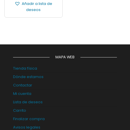
Añadir a lista de
deseos
MAPA WEB
Tienda física
Dónde estamos
Contactar
Mi cuenta
Lista de deseos
Carrito
Finalizar compra
Avisos legales