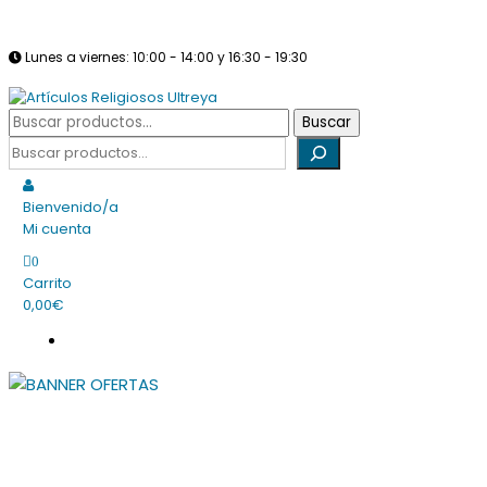
Saltar
info@articulosreligiososultreya.com
982 24 29 72
630 94 39 86
al
Lunes a viernes: 10:00 - 14:00 y 16:30 - 19:30
contenido
Sábados: Cerrado
Buscar
Buscar
Tienda online dedicada a la venta de todo tipo de artículos religio
por:
Buscar
Artículos Religiosos Ultreya
Bienvenido/a
Mi cuenta
0
Carrito
0,00€