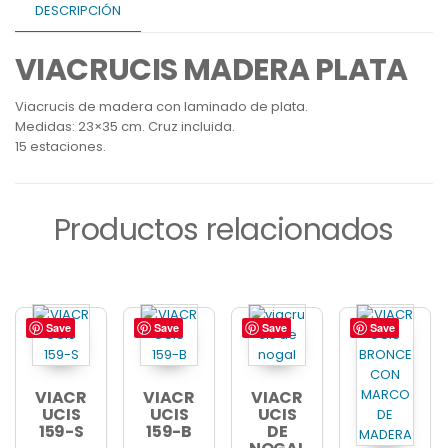
DESCRIPCIÓN
VIACRUCIS MADERA PLATA
Viacrucis de madera con laminado de plata.
Medidas: 23×35 cm. Cruz incluida.
15 estaciones.
Productos relacionados
Save
Save
Save
Save
Este
Este
producto
producto
tiene
tiene
múltiples
múltiples
VIACR
VIACR
VIACR
variantes.
UCIS
variantes.
UCIS
UCIS
159-S
159-B
DE
Las
Las