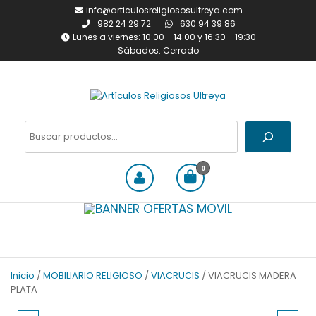
Saltar
info@articulosreligiososultreya.com
al
982 24 29 72
630 94 39 86
contenido
Lunes a viernes: 10:00 - 14:00 y 16:30 - 19:30
Sábados: Cerrado
Artículos Religiosos Ultreya
Tienda online dedicada a la
venta de todo tipo de
Buscar
artículos religiosos
0
Inicio
/
MOBILIARIO RELIGIOSO
/
VIACRUCIS
/ VIACRUCIS MADERA
PLATA