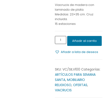
Viacrucis de madera con
laminado de plata.
Medidas: 23×35 cm. Cruz
incluida.
15 estaciones
VIACRUCIS
Añadir al carrito
MADERA
PLATA
Añadir a lista de deseos
cantidad
SKU:
VC/SILV100
Categorías:
ARTÍCULOS PARA SEMANA
SANTA
,
MOBILIARIO
RELIGIOSO
,
OFERTAS
,
VIACRUCIS