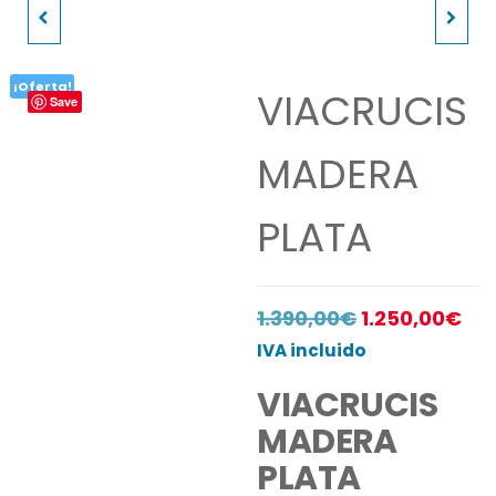
ESTOLA SAN JOSE
ESTOLA DE SAN JOSE
¡Oferta!
VIACRUCIS
Save
MADERA
PLATA
El
El
1.390,00
€
1.250,00
€
precio
pre
IVA incluido
original
act
VIACRUCIS
era:
es:
MADERA
1.390,00€.
1.2
PLATA