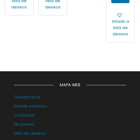
lista de
lista de
deseos
deseos
Añadir a
lista de
deseos
MAPA WEB
Tienda física
Dónde estamos
Contactar
Mi cuenta
Lista de deseos