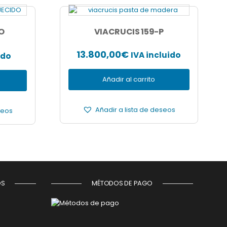
O
VIACRUCIS 159-P
13.800,00
€
IVA incluido
ido
Añadir al carrito
Añadir a lista de deseos
seos
OS
MÉTODOS DE PAGO