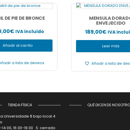
IL DE PIE DE BRONCE
MENSULA DORAD
ENVEJECIDO
0,00
€
189,00
€
IVA incluido
IVA inclu
Añadir al carrito
Leer más
Añadir a lista de deseos
Añadir a lista de de
TIENDA FÍSICA
QUÉ DICEN DE NOSOTR
a Universidade 8 bajo local 4
go
0-14:00, 16:30-19:30 S: cerrado