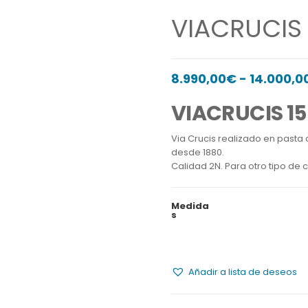
i
VIACRUCIS 
d
e
8.990,00
€
-
14.000,0
VIACRUCIS 1
Via Crucis realizado en past
desde 1880.
Calidad 2N. Para otro tipo de 
Medida
s
Añadir a lista de deseos