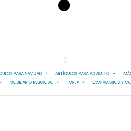
P
N
r
e
CULOS PARA NAVIDAD
ARTÍCULOS PARA ADVIENTO
IMÁ
e
x
MOBILIARIO RELIGIOSO
FORJA
LAMPADARIOS Y C
v
t
i
S
o
l
u
i
s
d
S
e
l