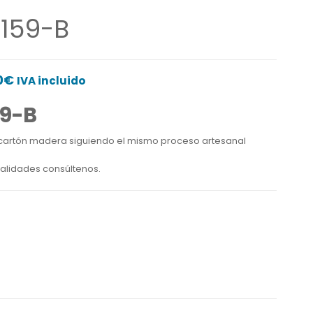
159-B
Rango
0
€
IVA incluido
de
59-B
precios:
desde
a cartón madera siguiendo el mismo proceso artesanal
8.990,00€
calidades consúltenos.
hasta
14.000,00€