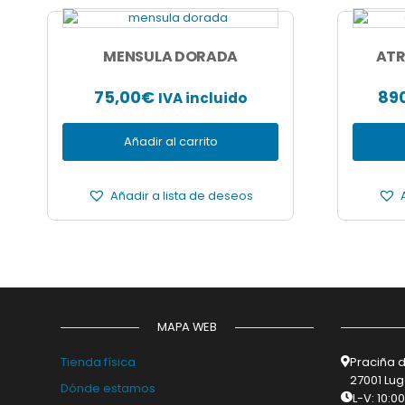
MENSULA DORADA
ATR
75,00
€
89
IVA incluido
Añadir al carrito
Añadir a lista de deseos
MAPA WEB
Tienda física
Praciña d
27001 Lu
Dónde estamos
L-V: 10:0