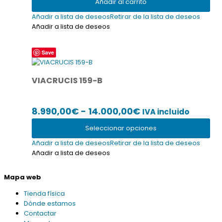
Añadir al carrito
Añadir a lista de deseos
Retirar de la lista de deseos
Añadir a lista de deseos
Este
Save
producto
tiene
VIACRUCIS 159-B
múltiples
variantes.
Las
Rango
8.990,00
€
-
14.000,00
€
IVA incluido
opciones
se
de
Seleccionar opciones
pueden
precios:
elegir
Añadir a lista de deseos
Retirar de la lista de deseos
desde
en
Añadir a lista de deseos
la
8.990,00€
página
Mapa web
hasta
de
producto
14.000,00€
Tienda física
Dónde estamos
Contactar