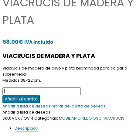
VIACRUCIS DE MADERA Y
PLATA
58,00
€
IVA incluido
VIACRUCIS DE MADERA Y PLATA
Viacrucis de madera de olivo y plata bilaminada para colgar o
sobremesa.
Medidas 38×22 cm.
VIACRUCIS
DE
Añadir al carrito
MADERA
Añadir a lista de deseos
Retirar de la lista de deseos
Y
Añadir a lista de deseos
PLATA
SKU:
VCK / OV 4
Categorías:
MOBILIARIO RELIGIOSO
,
VIACRUCIS
cantidad
Descripción