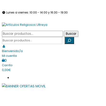
Saltar
info@articulosreligiososultreya.com
982 24 29 72
630 94 39 86
al
Lunes a viernes: 10:00 - 14:00 y 16:30 - 19:30
contenido
Sábados: Cerrado
Tienda online dedicada a la venta de todo tipo de artículos
Buscar
Buscar
Artículos Religiosos Ultreya
religiosos
por:
Buscar
Bienvenido/a
Mi cuenta
0
Carrito
0,00€