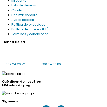
Mi cuenta
Lista de deseos
Carrito
Finalizar compra
Avisos legales
Política de privacidad
Política de cookies (UE)
Términos y condiciones
Tienda física
Praciña da Universidade 8 bajo local 4
27001 Lugo
L-V: 10:00-14:00, 16:30-19:30 S: cerrado
982 24 29 72
630 94 39 86
Qué dicen de nosotros
Métodos de pago
Síguenos