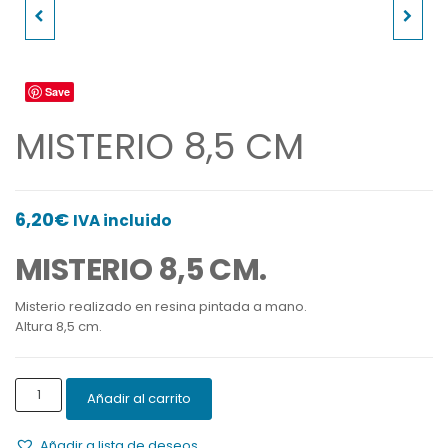
PAÑO DE ATRIL
NACIMIENTO 10 CM
NAVIDAD
Save
MISTERIO 8,5 CM
6,20
€
IVA incluido
MISTERIO 8,5 CM.
Misterio realizado en resina pintada a mano.
Altura 8,5 cm.
MISTERIO
Añadir al carrito
8,5
CM
Añadir a lista de deseos
cantidad