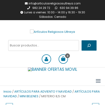
Saltar
info@articulosreligiososultreya.com
al
982 24 29 72
630 94 39 86
contenido
Lunes a viernes: 10:00 - 14:00 y 16:30 - 19:30
Sábados: Cerrado
Artículos Religiosos Ultreya
Tienda online dedicada a la
venta de todo tipo de
Buscar
artículos religiosos
0
Inicio
/
ARTÍCULOS PARA ADVIENTO Y NAVIDAD
/
ARTÍCULOS PARA
NAVIDAD
/
MINI BELENES
/ MISTERIO 8,5 CM