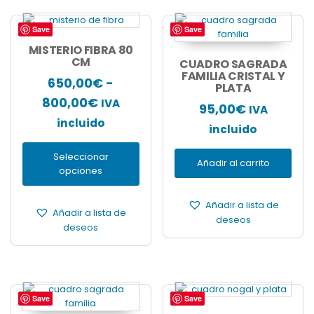
Save
Save
Este
producto
MISTERIO FIBRA 80
tiene
CM
CUADRO SAGRADA
múltiples
FAMILIA CRISTAL Y
650,00
€
-
PLATA
variantes.
Rango
800,00
€
Las
IVA
95,00
€
IVA
opciones
de
incluido
incluido
se
precios:
pueden
Seleccionar
elegir
desde
Añadir al carrito
opciones
en
650,00€
la
hasta
página
Añadir a lista de
Añadir a lista de
de
800,00€
deseos
deseos
producto
Save
Save
Este