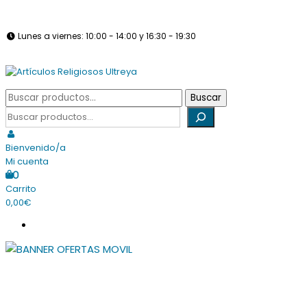
Saltar
info@articulosreligiososultreya.com
982 24 29 72
630 94 39 86
al
Lunes a viernes: 10:00 - 14:00 y 16:30 - 19:30
contenido
Sábados: Cerrado
Tienda online dedicada a la venta de todo tipo de artículos
Buscar
Buscar
Artículos Religiosos Ultreya
religiosos
por:
Buscar
Bienvenido/a
Mi cuenta
0
Carrito
0,00€