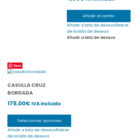
Añadir al carrito
Añadir a lista de deseos
Retirar
de la lista de deseos
Añadir a lista de deseos
Este
Save
producto
tiene
múltiples
CASULLA CRUZ
variantes.
BORDADA
Las
opciones
175,00
€
IVA incluido
se
pueden
elegir
Seleccionar opciones
en
Añadir a lista de deseos
Retirar
la
de la lista de deseos