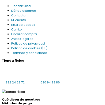
Tienda física
Dónde estamos
Contactar
Mi cuenta
Lista de deseos
Carrito
Finalizar compra
Avisos legales
Política de privacidad
Política de cookies (UE)
Términos y condiciones
Tienda física
Praciña da Universidade 8 bajo local 4
27001 Lugo
L-V: 10:00-14:00, 16:30-19:30 S: cerrado
982 24 29 72
630 94 39 86
Qué dicen de nosotros
Métodos de pago