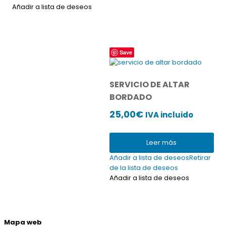
página
Añadir a lista de deseos
de
producto
Save
SERVICIO DE ALTAR
BORDADO
25,00
€
IVA incluido
Leer más
Añadir a lista de deseos
Retirar
de la lista de deseos
Añadir a lista de deseos
Mapa web