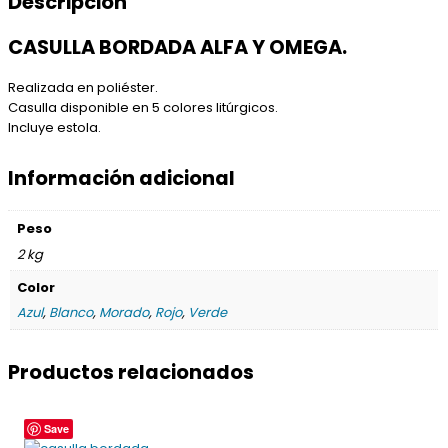
Descripción
CASULLA BORDADA ALFA Y OMEGA.
Realizada en poliéster.
Casulla disponible en 5 colores litúrgicos.
Incluye estola.
Información adicional
Peso
2 kg
Color
Azul
,
Blanco
,
Morado
,
Rojo
,
Verde
Productos relacionados
Este
Save
producto