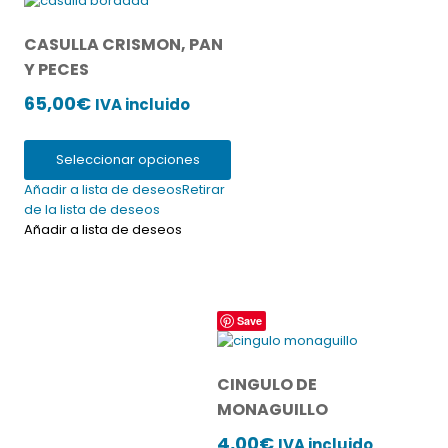
tiene
múltiples
CASULLA CRISMON, PAN
variantes.
Y PECES
Las
opciones
65,00
€
IVA incluido
se
pueden
elegir
Seleccionar opciones
en
Añadir a lista de deseos
Retirar
la
de la lista de deseos
página
Añadir a lista de deseos
de
producto
Save
CINGULO DE
MONAGUILLO
4,00
€
IVA incluido