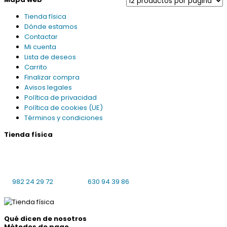
Tienda física
Dónde estamos
Contactar
Mi cuenta
Lista de deseos
Carrito
Finalizar compra
Avisos legales
Política de privacidad
Política de cookies (UE)
Términos y condiciones
Tienda física
Praciña da Universidade 8 bajo local 4
27001 Lugo
L-V: 10:00-14:00, 16:30-19:30 S: cerrado
982 24 29 72
630 94 39 86
Qué dicen de nosotros
Métodos de pago