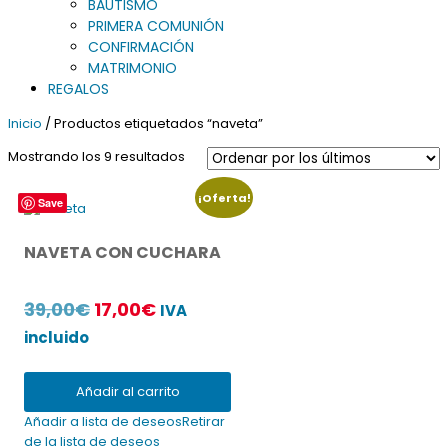
BAUTISMO
PRIMERA COMUNIÓN
CONFIRMACIÓN
MATRIMONIO
REGALOS
Inicio
/ Productos etiquetados “naveta”
Ordenado
Mostrando los 9 resultados
por
los
¡Oferta!
Save
últimos
NAVETA CON CUCHARA
El
El
39,00
€
17,00
€
IVA
precio
precio
incluido
original
actual
era:
es:
Añadir al carrito
39,00€.
17,00€.
Añadir a lista de deseos
Retirar
de la lista de deseos