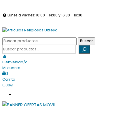
Saltar
info@articulosreligiososultreya.com
982 24 29 72
630 94 39 86
al
Lunes a viernes: 10:00 - 14:00 y 16:30 - 19:30
contenido
Sábados: Cerrado
Tienda online dedicada a la venta de todo tipo de artículos
Buscar
Buscar
Artículos Religiosos Ultreya
religiosos
por:
Buscar
Bienvenido/a
Mi cuenta
0
Carrito
0,00€