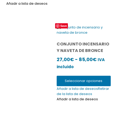
Añadir a lista de deseos
Save
Este
producto
tiene
múltiples
CONJUNTO INCENSARIO
variantes.
Y NAVETA DE BRONCE
Las
opciones
Rango
27,00
€
-
85,00
€
IVA
se
de
incluido
pueden
precios:
elegir
en
desde
Seleccionar opciones
la
27,00€
Añadir a lista de deseos
Retirar
página
hasta
de la lista de deseos
de
Añadir a lista de deseos
producto
85,00€