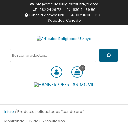
Saltar
info@articulosreligiososultreya.com
al
982 24 29 72
630 94 39 86
contenido
Lunes a viernes: 10:00 - 14:00 y 16:30 - 19:30
Sábados: Cerrado
Artículos Religiosos Ultreya
Tienda online dedicada a la
venta de todo tipo de
Buscar
artículos religiosos
0
Inicio
/ Productos etiquetados “candelero”
Ordenado
Mostrando 1–12 de 35 resultados
por