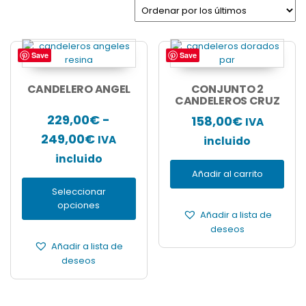
los
últimos
Save
Save
Este
producto
tiene
CANDELERO ANGEL
CONJUNTO 2
múltiples
CANDELEROS CRUZ
variantes.
229,00
€
-
158,00
€
IVA
Las
Rango
249,00
€
IVA
opciones
incluido
se
de
incluido
pueden
Añadir al carrito
precios:
elegir
Seleccionar
desde
en
opciones
la
229,00€
Añadir a lista de
página
deseos
hasta
de
Añadir a lista de
producto
249,00€
deseos