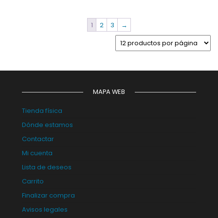
1
2
3
→
MAPA WEB
Tienda física
Dónde estamos
Contactar
Mi cuenta
Lista de deseos
Carrito
Finalizar compra
Avisos legales