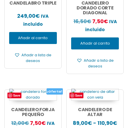
CANDELABRO TRIPLE
CANDELERO
DORADO CORTE
DIAGONAL
249,00
€
IVA
El
El
16,50
€
7,50
€
IVA
incluido
precio
precio
incluido
original
actual
Añadir al carrito
Añadir al carrito
era:
es:
16,50€.
7,50€.
Añadir a lista de
Añadir a lista de
deseos
deseos
¡Oferta!
Save
Save
Este
producto
tiene
CANDELERO FORJA
CANDELERO DE
PEQUEÑO
múltiples
ALTAR
variantes.
El
El
Ran
12,00
€
7,50
€
89,00
€
-
110,90
€
IVA
Las