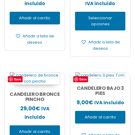
precio
precio
de
incluido
opciones
IVA incluido
se
original
actual
prec
pueden
Añadir al carrito
Seleccionar
era:
es:
des
elegir
opciones
12,00€.
7,50€.
en
89,
la
has
Añadir a lista de
página
deseos
Añadir a lista de
110
de
deseos
producto
Save
Save
CANDELERO BAJO 3
PIES
CANDELERO BRONCE
PINCHO
9,00
€
IVA incluido
29,00
€
IVA
incluido
Añadir al carrito
Añadir al carrito