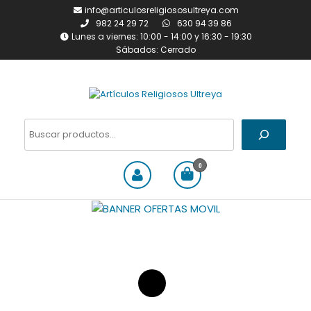
Saltar
info@articulosreligiososultreya.com
al
982 24 29 72
630 94 39 86
contenido
Lunes a viernes: 10:00 - 14:00 y 16:30 - 19:30
Sábados: Cerrado
Artículos Religiosos Ultreya
Tienda online dedicada a la
venta de todo tipo de
Buscar
artículos religiosos
0