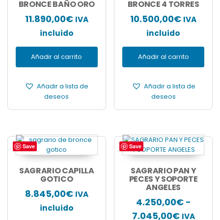
BRONCE BAÑO ORO
BRONCE 4 TORRES
11.890,00
€
10.500,00
€
IVA
IVA
incluido
incluido
Añadir al carrito
Añadir al carrito
Añadir a lista de
Añadir a lista de
deseos
deseos
Save
Save
Este
producto
tiene
SAGRARIO CAPILLA
SAGRARIO PAN Y
GOTICO
múltiples
PECES Y SOPORTE
ANGELES
variantes.
8.845,00
€
IVA
Las
4.250,00
€
-
incluido
opciones
Rango
7.045,00
€
IVA
se