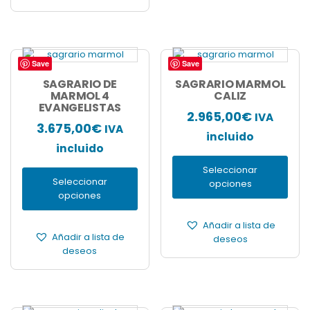
Save
Save
Este
Este
producto
producto
SAGRARIO DE
SAGRARIO MARMOL
tiene
MARMOL 4
tiene
CALIZ
EVANGELISTAS
múltiples
múltiples
2.965,00
€
IVA
variantes.
variantes.
3.675,00
€
IVA
Las
Las
incluido
incluido
opciones
opciones
se
se
Seleccionar
pueden
pueden
Seleccionar
opciones
elegir
elegir
opciones
en
en
la
la
Añadir a lista de
página
página
Añadir a lista de
deseos
de
de
deseos
producto
producto