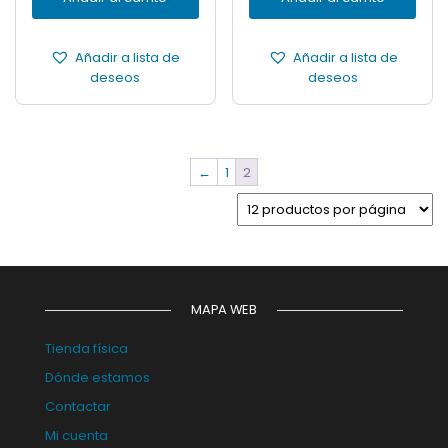
Añadir a lista de
Añadir a lista de
deseos
deseos
←
1
2
MAPA WEB
Tienda física
Dónde estamos
Contactar
Mi cuenta