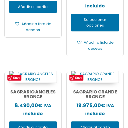
pueden
de
incluido
Añadir al carrito
elegir
precios:
en
Seleccionar
desde
la
Añadir a lista de
opciones
página
4.250,0
deseos
de
hasta
producto
Añadir a lista de
7.045,0
deseos
Save
Save
SAGRARIO ANGELES
SAGRARIO GRANDE
BRONCE
BRONCE
8.490,00
€
19.975,00
€
IVA
IVA
incluido
incluido
Añadir al carrito
Añadir al carrito