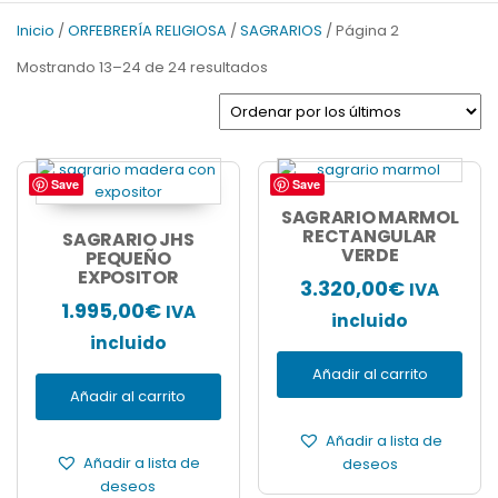
v
t
Inicio
/
ORFEBRERÍA RELIGIOSA
/
SAGRARIOS
/ Página 2
i
S
Ordenado
Mostrando 13–24 de 24 resultados
o
l
por
u
i
los
s
d
últimos
S
e
l
Save
Save
i
SAGRARIO MARMOL
d
RECTANGULAR
SAGRARIO JHS
VERDE
e
PEQUEÑO
EXPOSITOR
3.320,00
€
IVA
1.995,00
€
IVA
incluido
incluido
Añadir al carrito
Añadir al carrito
Añadir a lista de
Añadir a lista de
deseos
deseos