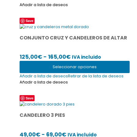
Añadir a lista de deseos
Este
Save
producto
tiene
CONJUNTO CRUZ Y CANDELEROS DE ALTAR
múltiples
variantes.
Las
Rango
125,00
€
-
165,00
€
IVA incluido
opciones
se
de
Seleccionar opciones
pueden
precios:
elegir
Añadir a lista de deseos
Retirar de la lista de deseos
desde
en
Añadir a lista de deseos
la
125,00€
página
hasta
Este
Save
de
producto
165,00€
producto
tiene
CANDELERO 3 PIES
múltiples
variantes.
Las
Rango
49,00
€
-
69,00
€
IVA incluido
opciones