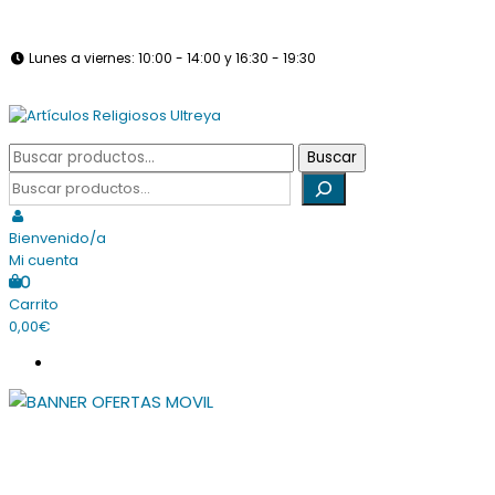
Saltar
info@articulosreligiososultreya.com
982 24 29 72
630 94 39 86
al
Lunes a viernes: 10:00 - 14:00 y 16:30 - 19:30
contenido
Sábados: Cerrado
Tienda online dedicada a la venta de todo tipo de artículos
Buscar
Buscar
Artículos Religiosos Ultreya
religiosos
por:
Buscar
Bienvenido/a
Mi cuenta
0
Carrito
0,00€