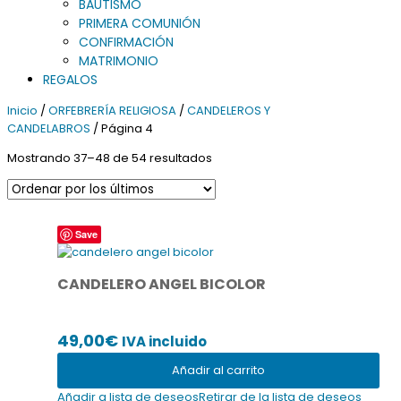
BAUTISMO
PRIMERA COMUNIÓN
CONFIRMACIÓN
MATRIMONIO
REGALOS
Inicio
/
ORFEBRERÍA RELIGIOSA
/
CANDELEROS Y
CANDELABROS
/ Página 4
Ordenado
Mostrando 37–48 de 54 resultados
por
los
últimos
Save
CANDELERO ANGEL BICOLOR
49,00
€
IVA incluido
Añadir al carrito
Añadir a lista de deseos
Retirar de la lista de deseos