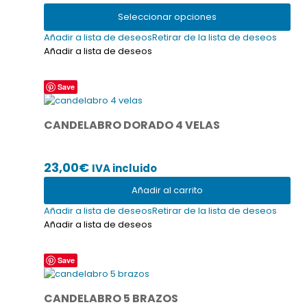
se
de
Seleccionar opciones
pueden
precios:
elegir
Añadir a lista de deseos
Retirar de la lista de deseos
desde
en
Añadir a lista de deseos
la
49,00€
página
hasta
Save
de
69,00€
producto
CANDELABRO DORADO 4 VELAS
23,00
€
IVA incluido
Añadir al carrito
Añadir a lista de deseos
Retirar de la lista de deseos
Añadir a lista de deseos
Save
CANDELABRO 5 BRAZOS